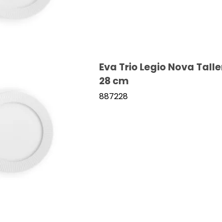
Eva Trio Legio Nova Tall
28 cm
887228