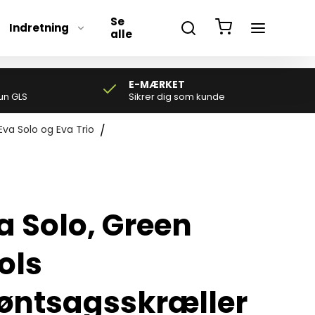
Se
Indretning
alle
E-MÆRKET
un GLS
Sikrer dig som kunde
Eva Solo og Eva Trio
/
a Solo, Green
ols
øntsagsskræller