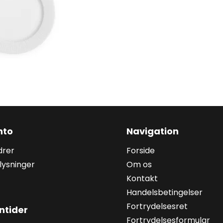
nto
Navigation
drer
Forside
lysninger
Om os
Kontakt
Handelsbetingelser
Fortrydelsesret
ntider
Fortrydelsesformular