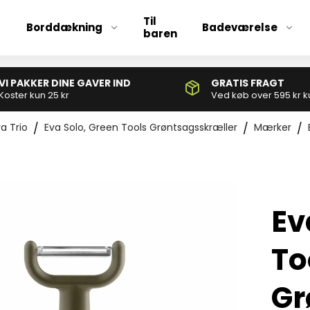
Til
Borddækning
Badeværelse
baren
VI PAKKER DINE GAVER IND
GRATIS FRAGT
Børnebestik
Koster kun 25 kr
Ved køb over 595 kr k
Bestiksæt
a Trio
/
Eva Solo, Green Tools Grøntsagsskræller
/
Mærker
/
Grillbestik
Serveringsbestik
Ev
To
Ølglas
Champagneglas
Gr
Drinksglas