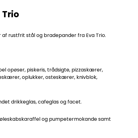
 Trio
 af rustfrit stål og bradepander fra Eva Trio.
el opøser, piskeris, trådsigte, pizzaskærer,
lieskærer, oplukker, osteskærer, knivblok,
ndet drikkeglas, cafeglas og facet.
, køleskabskaraffel og pumpetermokande samt