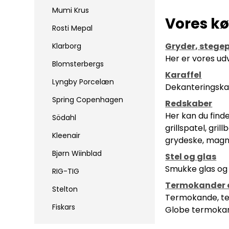
Mumi Krus
Vores kø
Rosti Mepal
Gryder, stege
Klarborg
Her er vores udv
Blomsterbergs
Karaffel
Lyngby Porcelæn
Dekanteringskar
Spring Copenhagen
Redskaber
Her kan du finde
Södahl
grillspatel, gri
Kleenair
grydeske, magnet
Bjørn Wiinblad
Stel og glas
Smukke glas og f
RIG-TIG
Termokander 
Stelton
Termokande, te
Fiskars
Globe termokan