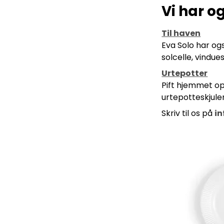
Vi har o
Til haven
Eva Solo har og
solcelle, vindue
Urtepotter
Pift hjemmet o
urtepotteskjuler
Skriv til os på
i