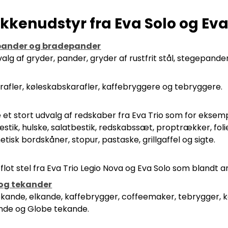
kkenudstyr fra Eva Solo og Eva
pander og bradepander
alg af gryder, pander, gryder af rustfrit stål, stegepander
afler, køleskabskarafler, kaffebryggere og tebryggere.
 et stort udvalg af redskaber fra Eva Trio som for eksemp
llbestik, hulske, salatbestik, redskabssæt, proptrækker, fo
isk bordskåner, stopur, pastaske, grillgaffel og sigte.
lot stel fra Eva Trio Legio Nova og Eva Solo som blandt a
og tekander
kande, elkande, kaffebrygger, coffeemaker, tebrygger
de og Globe tekande.