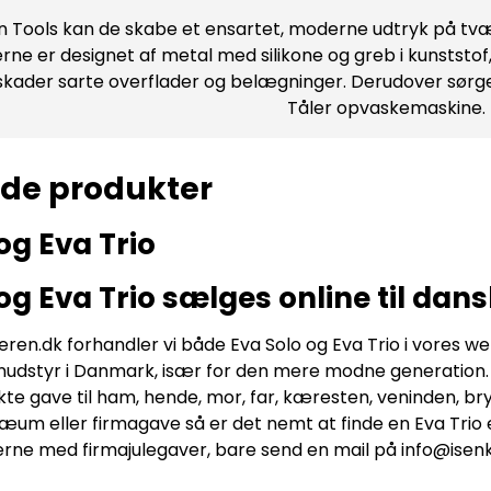
 Tools kan de skabe et ensartet, moderne udtryk på tvær
rne er designet af metal med silikone og greb i kunststof
 skader sarte overflader og belægninger. Derudover sørger 
Tåler opvaskemaskine.
ede produkter
og Eva Trio
og Eva Trio sælges online til da
en.dk forhandler vi både Eva Solo og Eva Trio i vores 
nudstyr i Danmark, især for den mere modne generation. Vi 
te gave til ham, hende, mor, far, kæresten, veninden, bryl
ilæum eller firmagave så er det nemt at finde en Eva Trio 
rne med firmajulegaver, bare send en mail på info@isen