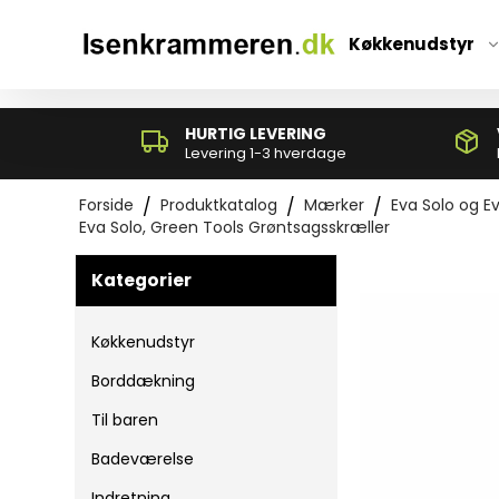
*}
Køkkenudstyr
HURTIG LEVERING
Levering 1-3 hverdage
Forside
/
Produktkatalog
/
Mærker
/
Eva Solo og Ev
Eva Solo, Green Tools Grøntsagsskræller
Kategorier
Paletter og grydeskeer
Piskeris
Køkkenudstyr
Rive- og mandolinjern
Borddækning
Skrællere
Til baren
Badeværelse
Indretning