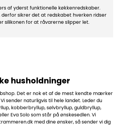
s af yderst funktionelle køkkenredskaber.
, derfor sikrer det at redskabet hverken ridser
silikonen for at råvarerne slipper let.
nske husholdninger
webshop. Det er nok et af de mest kendte mærker
sender naturligvis til hele landet. Leder du
lup, kobberbryllup, sølvbryllup, guldbryllup,
eller Eva Solo som står på ønskesedlen. Vi
krammeren.dk med dine ønsker, så sender vi dig