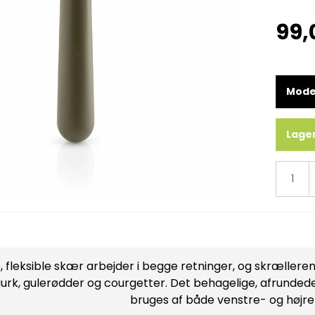
Hvidvinsglas
99,
Rødvinsglas
Snapseglas
Vandglas
Mode
Lager
 fleksible skær arbejder i begge retninger, og skrælleren
urk, gulerødder og courgetter. Det behagelige, afrundede
bruges af både venstre- og højr