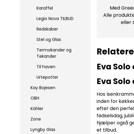
Med Green
Karaffel
Alle produkte
Legio Nova TILBUD
eller
Redskaber
Stel og Glas
Relater
Termokander og
Tekander
Eva Solo 
Til haven
Urtepotter
Eva Solo 
Kay Bojesen
Hos Isenkrammer
OBH
inden for køkke
efter den perfek
Kähler
fødselsdag, jub
Zone
hjælper også ge
et tilbud.
Lyngby Glas