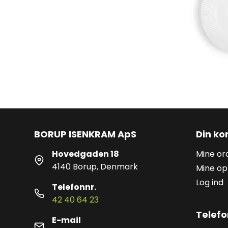
BORUP ISENKRAM ApS
Din ko
Hovedgaden 18
Mine or
4140 Borup, Denmark
Mine op
Log ind
Telefonnr.
42 40 64 23
Telefo
E-mail