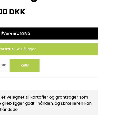
00 DKK
l/Varenr.:
531512
status:
På lager
KØB
stk.
 er velegnet til kartofler og grøntsager som
 greb ligger godt i hånden, og skrælleren kan
ehåndede.