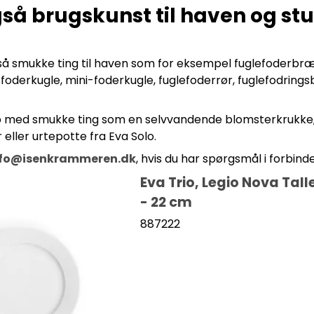
gså brugskunst til haven og st
så smukke ting til haven som for eksempel fuglefoderbræt
sfoderkugle, mini-foderkugle, fuglefoderrør, fuglefodrings
p med smukke ting som en selvvandende blomsterkrukke, 
 eller urtepotte fra Eva Solo.
nfo@isenkrammeren.dk
, hvis du har spørgsmål i forbind
Eva Trio, Legio Nova Tall
- 22 cm
887222