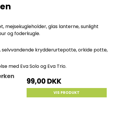
uen
, mejsekugleholder, glas lanterne, sunlight
bur og foderkugle.
selvvandende krydderurtepotte, orkide potte,
else med Eva Solo og Eva Trio.
erken
99,00 DKK
VIS PRODUKT