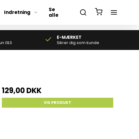
Se
Indretning
alle
E-MÆRKET
un GLS
Sikrer dig som kunde
129,00 DKK
VIS PRODUKT