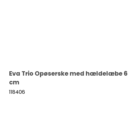
Hvidvinsglas
Rødvinsglas
Snapseglas
Vandglas
Eva Trio Opøserske med hældelæbe 6
cm
118406