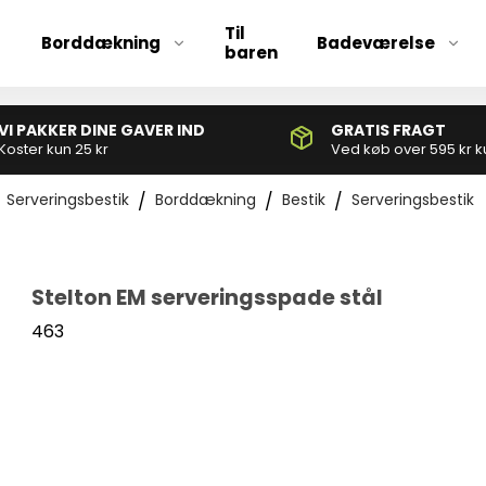
Til
Borddækning
Badeværelse
baren
VI PAKKER DINE GAVER IND
GRATIS FRAGT
Børnebestik
Koster kun 25 kr
Ved køb over 595 kr k
Bestiksæt
Serveringsbestik
/
Borddækning
/
Bestik
/
Serveringsbestik
Grillbestik
Serveringsbestik
Stelton EM serveringsspade stål
463
Ølglas
Champagneglas
Drinksglas