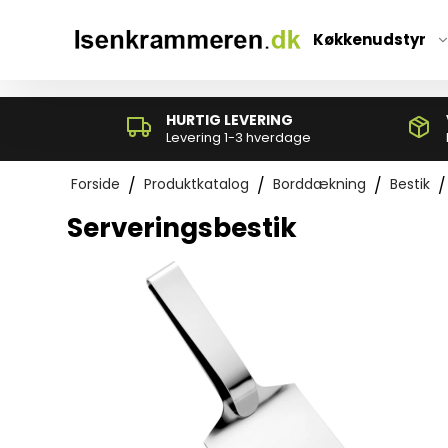
*}
Køkkenudstyr
HURTIG LEVERING
Levering 1-3 hverdage
Forside
/
Produktkatalog
/
Borddækning
/
Bestik
/
Serveringsbestik
Paletter og grydeskeer
Piskeris
Rive- og mandolinjern
Skrællere