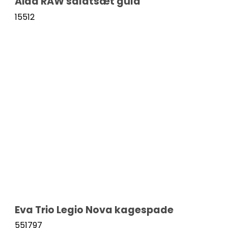
Aida RAW salatsæt guld
15512
Eva Trio Legio Nova kagespade
551797