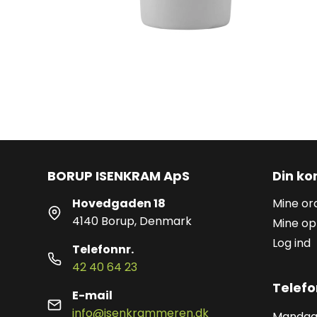
BORUP ISENKRAM ApS
Din ko
Hovedgaden 18
Mine or
4140 Borup, Denmark
Mine op
Log ind
Telefonnr.
42 40 64 23
Telefo
E-mail
info@isenkrammeren.dk
Mandag