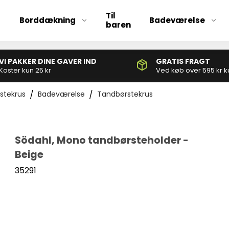
Til
Borddækning
Badeværelse
baren
VI PAKKER DINE GAVER IND
GRATIS FRAGT
Børnebestik
Koster kun 25 kr
Ved køb over 595 kr k
Bestiksæt
stekrus
/
Badeværelse
/
Tandbørstekrus
Grillbestik
Serveringsbestik
Södahl, Mono tandbørsteholder -
Beige
35291
Ølglas
Champagneglas
Drinksglas