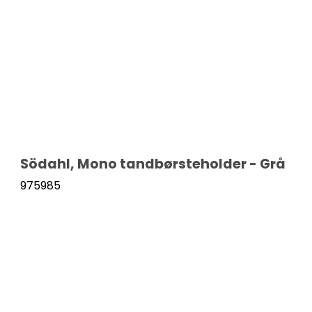
Hvidvinsglas
Rødvinsglas
Snapseglas
Vandglas
Södahl, Mono tandbørsteholder - Grå
975985