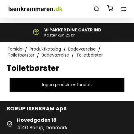
*}
VI PAKKER DINE GAVER IND
Koster kun 25 kr
Forside
/
Produktkatalog
/
Badeværelse
/
Toiletbørster
/
Badeværelse
/
Toiletbørster
Toiletbørster
Ingen produkter fundet.
BORUP ISENKRAM ApS
Hovedgaden 18
4140 Borup, Denmark