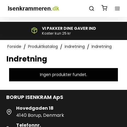
*}
VI PAKKER DINE GAVER IND
Koster kun 25 kr
Forside
/
Produktkatalog
/
Indretning
/
Indretning
Indretning
Ingen produkter fundet.
BORUP ISENKRAM ApS
Hovedgaden 18
4140 Borup, Denmark
Telefonnr.