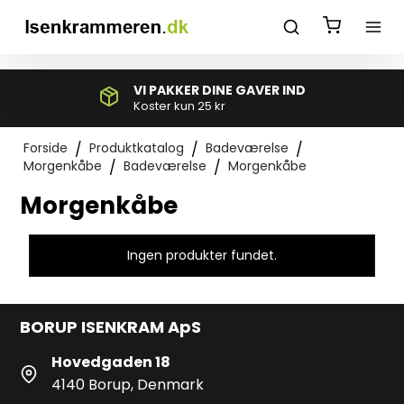
*}
VI PAKKER DINE GAVER IND
Koster kun 25 kr
Forside
/
Produktkatalog
/
Badeværelse
/
Morgenkåbe
/
Badeværelse
/
Morgenkåbe
Morgenkåbe
Ingen produkter fundet.
BORUP ISENKRAM ApS
Hovedgaden 18
4140 Borup, Denmark