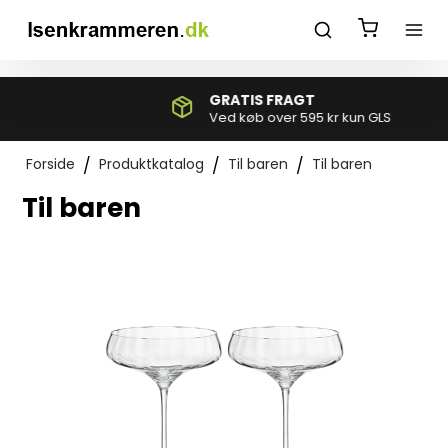
*}
GRATIS FRAGT
Ved køb over 595 kr kun GLS
Forside
/
Produktkatalog
/
Til baren
/
Til baren
Til baren