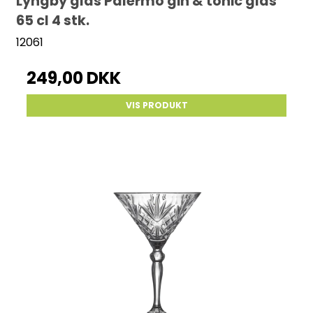
Lyngby glas Palermo gin & tonic glas
65 cl 4 stk.
12061
249,00 DKK
VIS PRODUKT