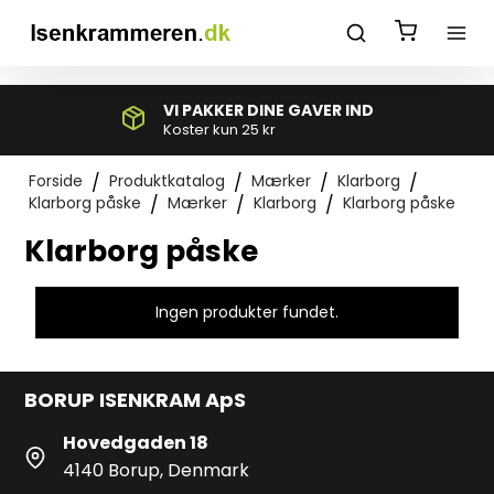
*}
VI PAKKER DINE GAVER IND
Koster kun 25 kr
Forside
/
Produktkatalog
/
Mærker
/
Klarborg
/
Klarborg påske
/
Mærker
/
Klarborg
/
Klarborg påske
Klarborg påske
Ingen produkter fundet.
BORUP ISENKRAM ApS
Hovedgaden 18
4140 Borup, Denmark