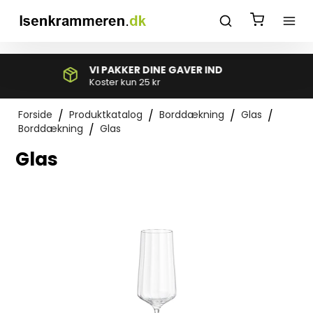
*}
GRATIS FRAGT
Ved køb over 595 kr kun GLS
Forside
/
Produktkatalog
/
Borddækning
/
Glas
/
Borddækning
/
Glas
Glas