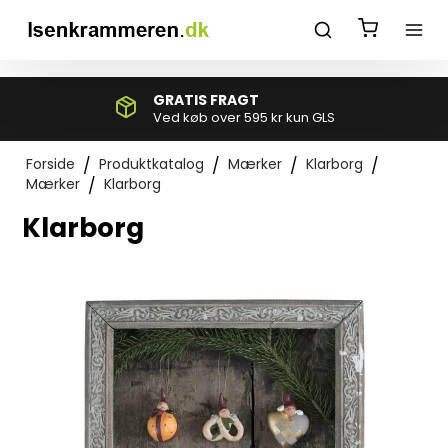
*}
GRATIS FRAGT
Ved køb over 595 kr kun GLS
Forside
/
Produktkatalog
/
Mærker
/
Klarborg
/
Mærker
/
Klarborg
Klarborg