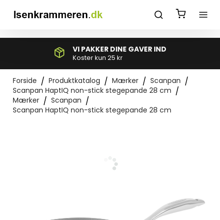
*}
E GAVER IND
GRATIS FRAGT
Ved køb over 595 kr k
Forside
/
Produktkatalog
/
Mærker
/
Scanpan
/
Scanpan HaptIQ non-stick stegepande 28 cm
/
Mærker
/
Scanpan
/
Scanpan HaptIQ non-stick stegepande 28 cm